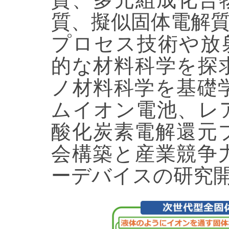
質、擬似固体電解
プロセス技術や放射光
的な材料科学を探
ノ材料科学を基礎
ムイオン電池、レ
酸化炭素電解還元
会構築と産業競争
ーデバイスの研究