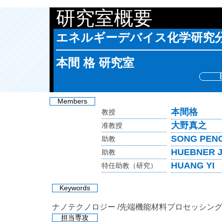
研究室概要
エネルギーデバイス化学研究
本間 格 研究室
Members
本間格
教授
大野真之
准教授
SONG PEN
助教
HUEBNER 
助教
HUANG YI
特任助教（研究）
Keywords
ナノテクノロジー
先端機能材料プロセッシン
担当専攻