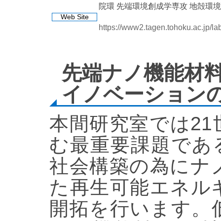
院環 先端環境創成学専攻 地殻環
Web Site
https://www2.tagen.tohoku.ac.jp/l
先端ナノ機能材
イノベーション
本間研究室では2
む最重要課題であ
社会構築の為にナ
た再生可能エネル
開拓を行います。