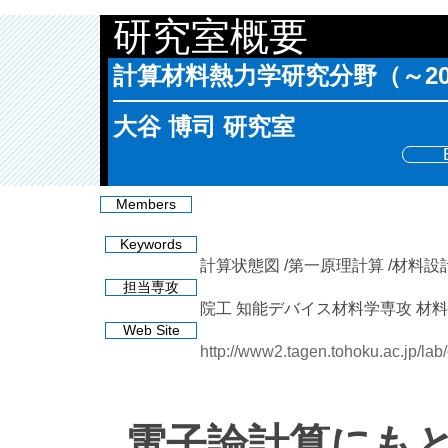
研究室概要
計算材料熱力学研究分野（～20
大谷 博司 研究室
Members
Keywords
計算状態図
第一原理計算
材料設
担当専攻
院工 知能デバイス材料学専攻 材
Web Site
http://www2.tagen.tohoku.ac.jp/lab/
電子論計算にも